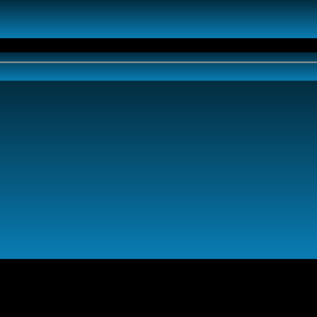
реальные деньги.