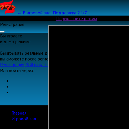
← В игровой зал
Поддержка 24/7
Вы играете в демо-режиме.
Переключите режим
и выигрывайте 
Регистрация
Вы играете
в демо режиме
Выигрывать реальные деньги
вы сможете после регистрации.
Регистрация
Войти на сайт
Или войти через:
Главная
Игровой зал
Lucky Lady's Charm