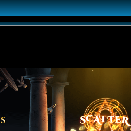
реальные деньги.