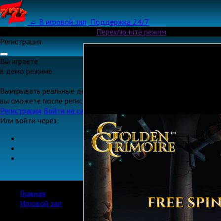
← В игровой зал
Поддержка 24/7
Вы играете в демо-режиме.
Переключите режим
и выигрывайте 
Регистрация
Вы играете
в демо режиме
Выигрывать реальные деньги
вы сможете после регистрации.
Регистрация
Войти на сайт
Или войти через:
Главная
Игровой зал
Golden Grimoire